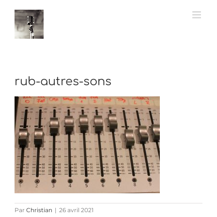
Passer
au
contenu
rub-autres-sons
Par
Christian
|
26 avril 2021