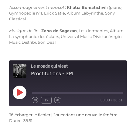
Accompagnement musical
:
Khatia Buniatishvili
(piano),
Gymnopédie n°1, Erick Satie, Album Labyrinthe, Sony
Classical
Musique de fin
:
Zaho de Sagazan
, Les dormantes, Album
La symphonie des éclairs, Universal Music Division Virgin
Music Distribution Deal
Le monde qui vient
Prostitutions - EP1
Play
Episode
1x
00:00
/
38:51
Télécharger le fichier
|
Jouer dans une nouvelle fenêtre
|
Durée: 38:51
SHARE
Apple Podcasts
Deezer
SUBSCRIBE
SHARE