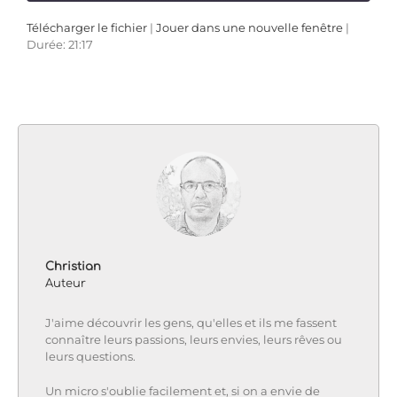
Télécharger le fichier
|
Jouer dans une nouvelle fenêtre
|
Durée: 21:17
SHARE
Apple Podcasts
Deezer
SUBSCRIBE
SHARE
Podcast Addict
RSS
LINK
iTunes
RSS FEED
EMBED
Christian
Auteur
J'aime découvrir les gens, qu'elles et ils me fassent
connaître leurs passions, leurs envies, leurs rêves ou
leurs questions.
Un micro s'oublie facilement et, si on a envie de