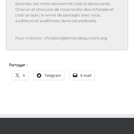
raconter, les mots viennent et c'est la découverte.
Chacun et chacune de nous recèle des richesses et
c'est ce que j'ai envie de partager avec vous,
auditeurs et auditrices, dans ces podcasts.
Pour m'écrire : christian@lemondequivient.org
Partager :
X
Telegram
E-mail